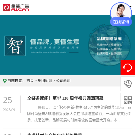
当前位置：
首页
>
集团新闻
>
公司新闻

25
全链条赋能！萃华 130 周年盛典圆满落幕

9月9日，以 “传承·创新·共生·致远” 为主题的萃华130周年品
2025-09
牌时尚盛典&非遗创新发展大会在深圳隆重举行，一场汇聚文化传
承、技艺创新、品牌发展与时尚潮流的盛会盛大开启。本...