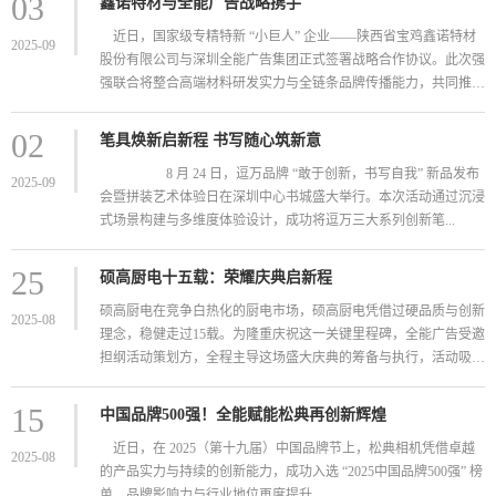
03
鑫诺特材与全能广告战略携手
近日，国家级专精特新 “小巨人” 企业——陕西省宝鸡鑫诺特材
2025-09
股份有限公司与深圳全能广告集团正式签署战略合作协议。此次强
强联合将整合高端材料研发实力与全链条品牌传播能力，共同推进
第...
02
笔具焕新启新程 书写随心筑新意
8 月 24 日，逗万品牌 “敢于创新，书写自我” 新品发布
2025-09
会暨拼装艺术体验日在深圳中心书城盛大举行。本次活动通过沉浸
式场景构建与多维度体验设计，成功将逗万三大系列创新笔...
25
硕高厨电十五载：荣耀庆典启新程
硕高厨电在竞争白热化的厨电市场，硕高厨电凭借过硬品质与创新
2025-08
理念，稳健走过15载。为隆重庆祝这一关键里程碑，全能广告受邀
担纲活动策划方，全程主导这场盛大庆典的筹备与执行，活动吸引
了经...
15
中国品牌500强！全能赋能松典再创新辉煌
近日，在 2025（第十九届）中国品牌节上，松典相机凭借卓越
2025-08
的产品实力与持续的创新能力，成功入选 “2025中国品牌500强” 榜
单，品牌影响力与行业地位再度提升。 ...