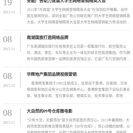
19
全能广告助力首届大学生网络营销精英大会
2013年7月首届“大学生网络营销精英大会”在深圳拉开帷幕。由中
2015-11
国互联网协会，深圳全能广告公司联合推广的大学生网络营销精英
大会。大学生网络营销精英大会是大学生网络营销能力秀活动的
延...
08
南湖国旅打造网络品牌
广东南湖国际旅行社有限责任公司是一家集旅行社、航空服务公
2015-11
司、酒店、景区、车队等企业为一体化的综合性旅游集团。作为拥
有中国西部旅游第一品牌的旅游百强企业，它是广东乃至国内游组
团量最大...
08
华辉地产集团品牌视频营销
香港辉宝集团于1985注册成立，总部设于香港，在美国、日本
2015-11
等国家和地区设有分公司及销售中心。香港辉宝集团下设钻石事业
部、珠宝事业部、宝石事业部、健瑜实业、投资事业部、房地...
08
大自然的09号仓库微电影
“只有大豆，无醛添加”是大自然家居的责任心。2013年暑期档，大
2015-11
自然家居创新推出警匪悬疑片《09号仓库》，惊心动魄的剧情，以
及新颖的传播方式，必然让你感受到大自然家居的诚意。请接受...